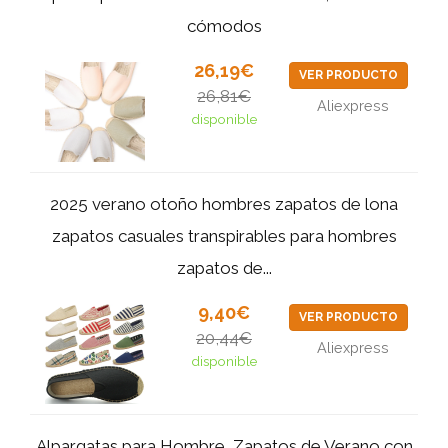
cómodos
26,19€
VER PRODUCTO
26,81€
Aliexpress
disponible
2025 verano otoño hombres zapatos de lona
zapatos casuales transpirables para hombres
zapatos de...
9,40€
VER PRODUCTO
20,44€
Aliexpress
disponible
Alpargatas para Hombre, Zapatos de Verano con