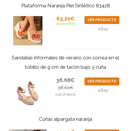
Plataforma Naranja Piel Sintético 83428
63,20€
VER PRODUCTO
disponible
eBay
Sandalias informales de verano con correa en el
tobillo de 9 cm de tacón bajo y cuña
36,68€
VER PRODUCTO
38,61€
eBay
out of stock
Cuñas alpargata naranja