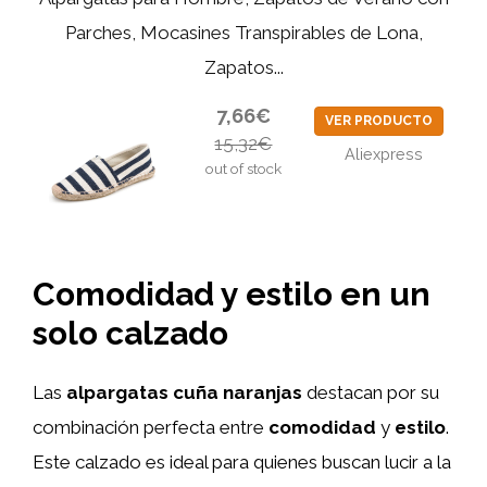
Parches, Mocasines Transpirables de Lona,
Zapatos...
7,66€
VER PRODUCTO
15,32€
Aliexpress
out of stock
Comodidad y estilo en un
solo calzado
Las
alpargatas cuña naranjas
destacan por su
combinación perfecta entre
comodidad
y
estilo
.
Este calzado es ideal para quienes buscan lucir a la