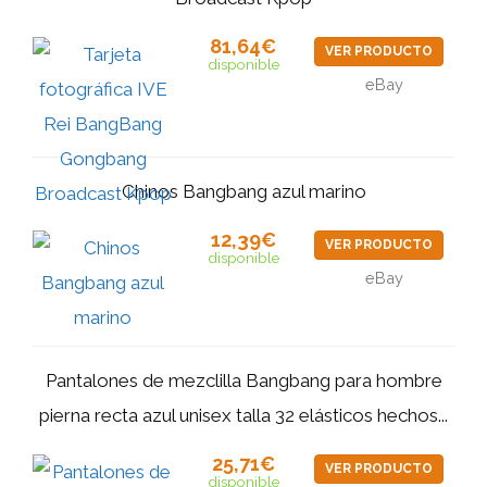
81,64€
VER PRODUCTO
disponible
eBay
Chinos Bangbang azul marino
12,39€
VER PRODUCTO
disponible
eBay
Pantalones de mezclilla Bangbang para hombre
pierna recta azul unisex talla 32 elásticos hechos...
25,71€
VER PRODUCTO
disponible