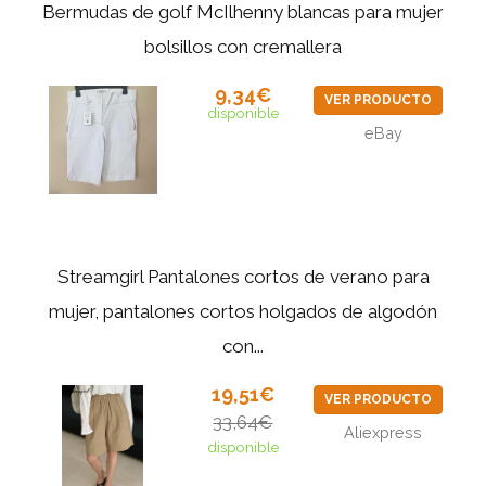
Bermudas de golf McIlhenny blancas para mujer
bolsillos con cremallera
9,34€
VER PRODUCTO
disponible
eBay
Streamgirl Pantalones cortos de verano para
mujer, pantalones cortos holgados de algodón
con...
19,51€
VER PRODUCTO
33,64€
Aliexpress
disponible