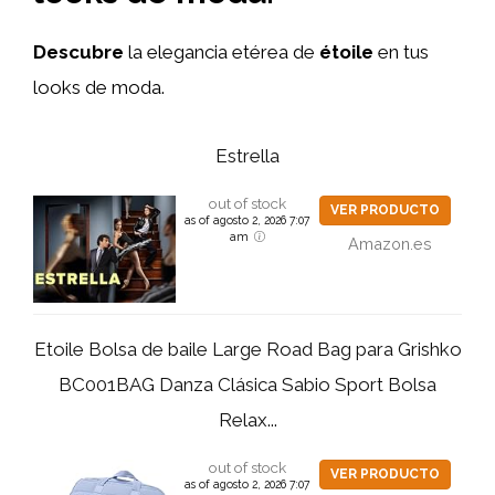
Descubre
la elegancia etérea de
étoile
en tus
looks de moda.
Estrella
out of stock
VER PRODUCTO
as of agosto 2, 2026 7:07
am
Amazon.es
Etoile Bolsa de baile Large Road Bag para Grishko
BC001BAG Danza Clásica Sabio Sport Bolsa
Relax...
out of stock
VER PRODUCTO
as of agosto 2, 2026 7:07