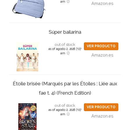
am
Amazon.es
Súper bailarina
out of stock
VER PRODUCTO
as of agosto 2, 2026 7:07
am
Amazon.es
Étoile brisée (Marqués par les Étoiles : Liée aux
fae t. 4) (French Edition)
out of stock
VER PRODUCTO
as of agosto 2, 2026 7:07
am
Amazon.es