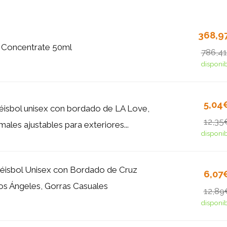
368,9
 Concentrate 50ml
786,4
disponi
5,04
éisbol unisex con bordado de LA Love,
12,35
males ajustables para exteriores...
disponi
éisbol Unisex con Bordado de Cruz
6,07
os Ángeles, Gorras Casuales
12,89
disponi