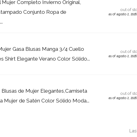
l Mujer Completo Invierno Original,
out of st
Estampado Conjunto Ropa de
as of agosto 2, 202
..
jer Gasa Blusas Manga 3/4 Cuello
out of st
as of agosto 2, 202
s Shirt Elegante Verano Color Sólido...
 Blusas de Mujer Elegantes,Camiseta
out of st
as of agosto 2, 202
 Mujer de Satén Color Sólido Moda...
Las