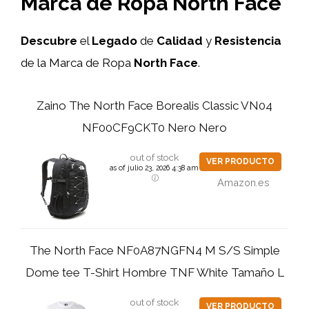
Marca de Ropa North Face
Descubre
el
Legado
de
Calidad
y
Resistencia
de la Marca de Ropa
North Face
.
Zaino The North Face Borealis Classic VN04
NF00CF9CKT0 Nero Nero
out of stock
VER PRODUCTO
as of julio 23, 2026 4:38 am
Amazon.es
The North Face NF0A87NGFN4 M S/S Simple
Dome tee T-Shirt Hombre TNF White Tamaño L
out of stock
VER PRODUCTO