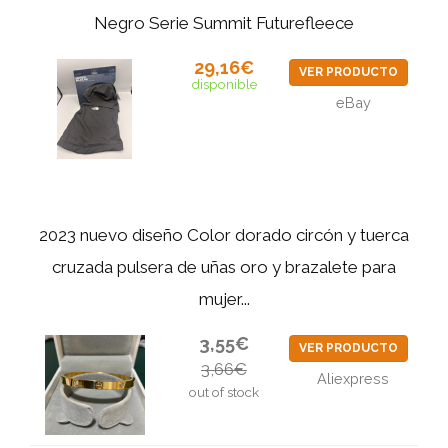
Negro Serie Summit Futurefleece
29,16€
VER PRODUCTO
disponible
eBay
2023 nuevo diseño Color dorado circón y tuerca
cruzada pulsera de uñas oro y brazalete para
mujer...
3,55€
VER PRODUCTO
3,66€
Aliexpress
out of stock