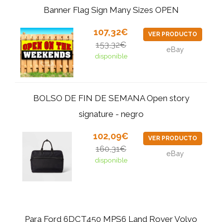
Banner Flag Sign Many Sizes OPEN
107,32€
VER PRODUCTO
153,32€
eBay
disponible
BOLSO DE FIN DE SEMANA Open story
signature - negro
102,09€
VER PRODUCTO
160,31€
eBay
disponible
Para Ford 6DCT450 MPS6 Land Rover Volvo