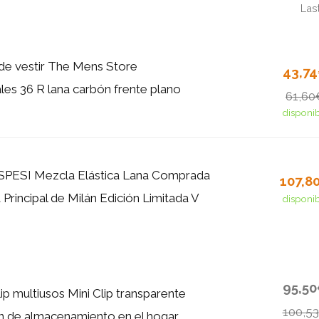
Las
de vestir The Mens Store
43,7
es 36 R lana carbón frente plano
61,60
disponi
SPESI Mezcla Elástica Lana Comprada
107,8
 Principal de Milán Edición Limitada V
disponi
95,5
ip multiusos Mini Clip transparente
100,5
n de almacenamiento en el hogar...