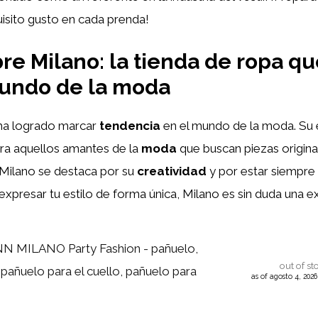
uisito gusto en cada prenda!
re Milano: la tienda de ropa q
mundo de la moda
ha logrado marcar
tendencia
en el mundo de la moda. Su es
ra aquellos amantes de la
moda
que buscan piezas origina
 Milano se destaca por su
creatividad
y por estar siempre 
y expresar tu estilo de forma única, Milano es sin duda una 
MILANO Party Fashion - pañuelo,
out of st
 pañuelo para el cuello, pañuelo para
as of agosto 4, 202