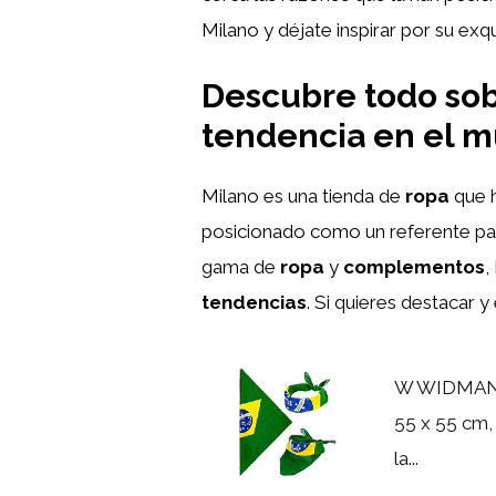
Milano y déjate inspirar por su exq
Descubre todo sob
tendencia en el 
Milano es una tienda de
ropa
que 
posicionado como un referente pa
gama de
ropa
y
complementos
,
tendencias
. Si quieres destacar 
W WIDMANN 
55 x 55 cm,
la...