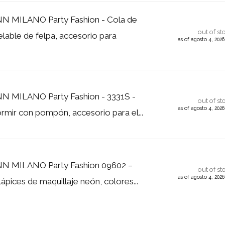
MILANO Party Fashion - Cola de
out of st
lable de felpa, accesorio para
as of agosto 4, 202
MILANO Party Fashion - 3331S -
out of st
as of agosto 4, 202
rmir con pompón, accesorio para el...
 MILANO Party Fashion 09602 –
out of st
as of agosto 4, 202
ápices de maquillaje neón, colores...