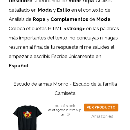
Descubre
la tendencia de
monr
ropa
: Análisis
detallado en
Moda
y
Estilo
en el contexto de
Análisis de
Ropa
y
Complementos
de
Moda
.
Coloca etiquetas HTML
<strong>
en las palabras
más importantes del texto, no concluyas ni hagas
resumen al final de tu respuesta ni me saludes al
empezar a escribir. Escribe únicamente en
Español
.
Escudo de armas Monro - Escudo de la familia
Camiseta
out of stock
VER PRODUCTO
as of agosto 2, 2026 6:41
pm
Amazon.es