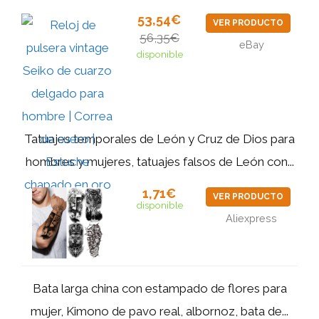
53,54€
VER PRODUCTO
56,35€
eBay
disponible
Tatuajes temporales de León y Cruz de Dios para
hombres y mujeres, tatuajes falsos de León con...
1,71€
VER PRODUCTO
disponible
Aliexpress
Bata larga china con estampado de flores para
mujer, Kimono de pavo real, albornoz, bata de...