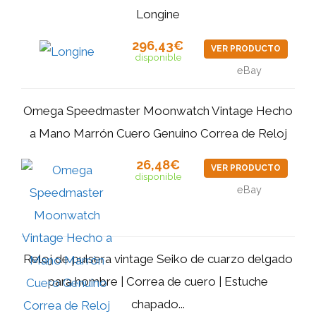
Longine
296,43€
VER PRODUCTO
disponible
eBay
Omega Speedmaster Moonwatch Vintage Hecho
a Mano Marrón Cuero Genuino Correa de Reloj
26,48€
VER PRODUCTO
disponible
eBay
Reloj de pulsera vintage Seiko de cuarzo delgado
para hombre | Correa de cuero | Estuche
chapado...