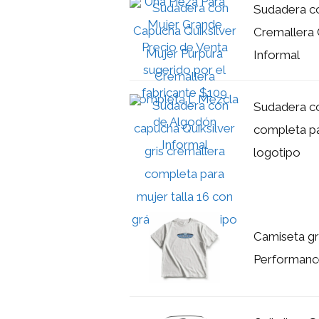
Sudadera co
Cremallera
Informal
Sudadera co
completa pa
logotipo
Camiseta grá
Performance