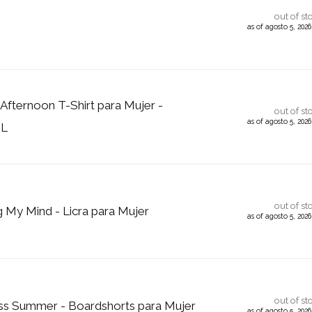
out of st
as of agosto 5, 202
 Afternoon T-Shirt para Mujer -
out of st
as of agosto 5, 202
 L
out of st
 My Mind - Licra para Mujer
as of agosto 5, 202
out of st
ss Summer - Boardshorts para Mujer
as of agosto 5, 202