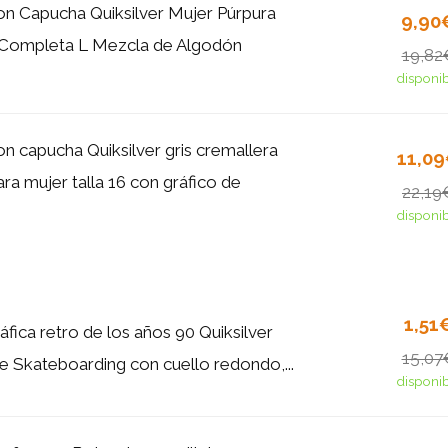
n Capucha Quiksilver Mujer Púrpura
9,90
 Completa L Mezcla de Algodón
19,82
disponi
n capucha Quiksilver gris cremallera
11,0
ra mujer talla 16 con gráfico de
22,19
disponi
1,51
fica retro de los años 90 Quiksilver
15,07
 Skateboarding con cuello redondo,...
disponi