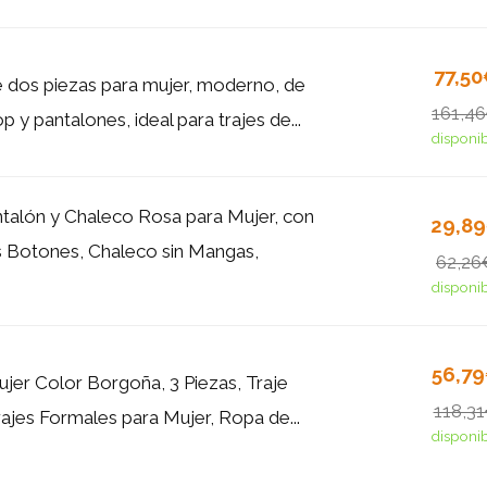
77,5
 dos piezas para mujer, moderno, de
161,4
op y pantalones, ideal para trajes de...
disponi
ntalón y Chaleco Rosa para Mujer, con
29,8
 Botones, Chaleco sin Mangas,
62,26
disponi
56,7
ujer Color Borgoña, 3 Piezas, Traje
118,3
ajes Formales para Mujer, Ropa de...
disponi