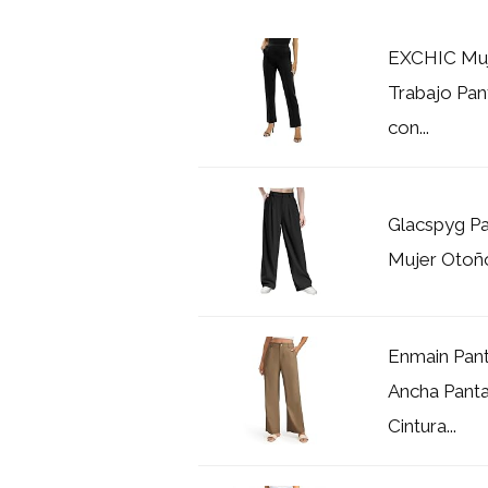
EXCHIC Muje
Trabajo Pan
con...
Glacspyg Pa
Mujer Otoño 
Enmain Pant
Ancha Panta
Cintura...