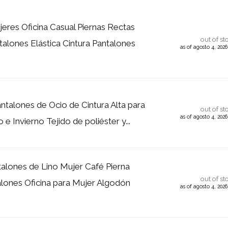
res Oficina Casual Piernas Rectas
out of st
talones Elástica Cintura Pantalones
as of agosto 4, 202
ntalones de Ocio de Cintura Alta para
out of st
as of agosto 4, 202
e Invierno Tejido de poliéster y...
alones de Lino Mujer Café Pierna
out of st
lones Oficina para Mujer Algodón
as of agosto 4, 202