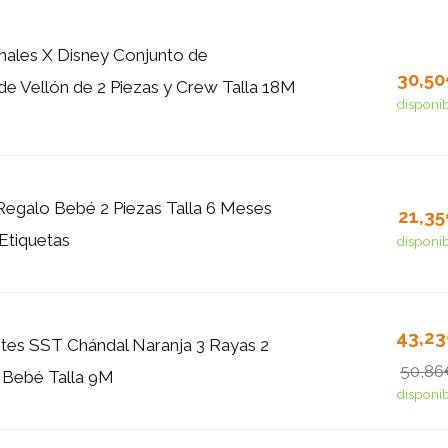
inales X Disney Conjunto de
30,5
de Vellón de 2 Piezas y Crew Talla 18M
disponi
Regalo Bebé 2 Piezas Talla 6 Meses
21,3
Etiquetas
disponi
43,2
ntes SST Chándal Naranja 3 Rayas 2
50,86
 Bebé Talla 9M
disponi