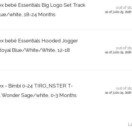
ex bebé Essentials Big Logo Set Track
out of st
as of julio 29, 202
blue/white, 18-24 Months
ex bebé Essentials Hooded Jogger
out of st
 Royal Blue/White/White, 12-18
as of julio 29, 202
sex - Bimbi 0-24 TIRO_NSTER T-
out of st
as of julio 29, 202
 Wonder Sage/white, 0-3 Months
L