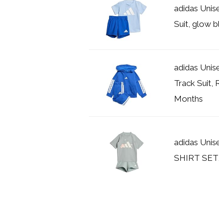
adidas Unis
Suit, glow 
adidas Unis
Track Suit,
Months
adidas Uni
SHIRT SET,