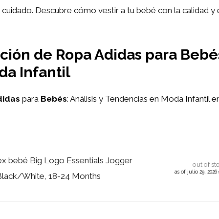
uidado. Descubre cómo vestir a tu bebé con la calidad y el
ión de Ropa Adidas para Bebés:
a Infantil
didas
para
Bebés
: Análisis y Tendencias en Moda Infantil 
ex bebé Big Logo Essentials Jogger
out of st
as of julio 29, 202
 Black/White, 18-24 Months