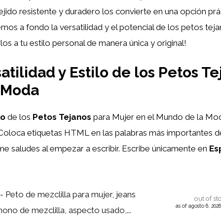
jido resistente y duradero los convierte en una opción prác
emos a fondo la versatilidad y el potencial de los petos te
s a tu estilo personal de manera única y original!
atilidad y Estilo de los Petos T
a Moda
lo
de los
Petos Tejanos
para Mujer en el Mundo de la Moda
Coloca etiquetas HTML
en las palabras más importantes de
 me saludes al empezar a escribir. Escribe únicamente en
Es
- Peto de mezclilla para mujer, jeans
out of st
as of agosto 6, 202
ono de mezclilla, aspecto usado,...