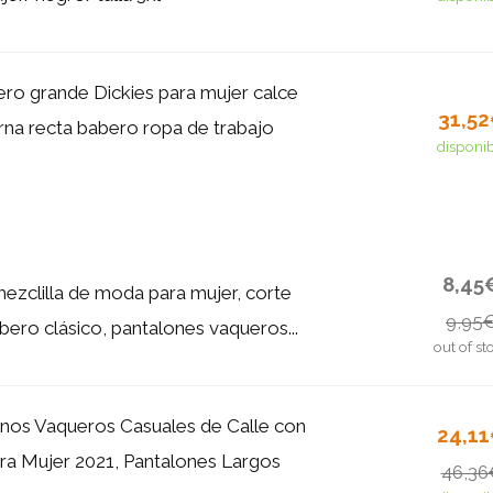
o grande Dickies para mujer calce
31,5
erna recta babero ropa de trabajo
disponi
8,45
zclilla de moda para mujer, corte
9,95
bero clásico, pantalones vaqueros...
out of st
os Vaqueros Casuales de Calle con
24,1
ra Mujer 2021, Pantalones Largos
46,36