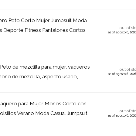
ro Peto Corto Mujer Jumpsuit Moda
out of st
s Deporte Fitness Pantalones Cortos
as of agosto 6, 202
 Peto de mezclilla para mujer, vaqueros
out of st
as of agosto 6, 202
ono de mezclilla, aspecto usado,...
Vaquero para Mujer Monos Corto con
out of st
Bolsillos Verano Moda Casual Jumpsuit
as of agosto 6, 202