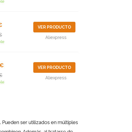
ble
€
VER PRODUCTO
€
Aliexpress
ble
8€
VER PRODUCTO
€
Aliexpress
ble
 Pueden ser utilizados en múltiples
combinen. Además, al tratarse de