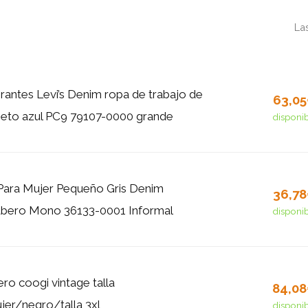
La
rantes Levi’s Denim ropa de trabajo de
63,0
peto azul PC9 79107-0000 grande
disponi
Para Mujer Pequeño Gris Denim
36,7
abero Mono 36133-0001 Informal
disponi
o coogi vintage talla
84,0
er/negro/talla 3xl
disponi