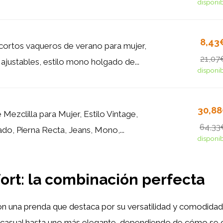
disponi
8,43
cortos vaqueros de verano para mujer,
21,07
 ajustables, estilo mono holgado de...
disponi
30,8
Mezclilla para Mujer, Estilo Vintage,
64,33
do, Pierna Recta, Jeans, Mono,...
disponi
fort: la combinación perfecta
n una prenda que destaca por su versatilidad y comodidad.
k casual hasta uno más elegante, dependiendo de cómo se 