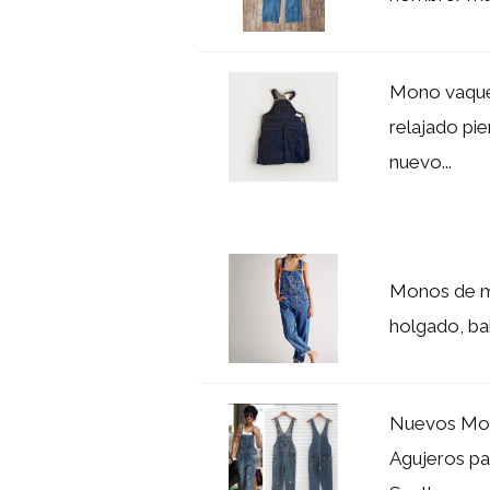
Mono vaquer
relajado pi
nuevo...
Monos de me
holgado, ba
Nuevos Mon
Agujeros pa