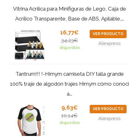
Vitrina Acrílica para Minifiguras de Lego, Caja de
Acrílico Transparente, Base de ABS, Apilable,...
16,77€
VER PRODUCTO
34,23€
Aliexpress
disponible
Tantrum!!! !-Himym camiseta DIY talla grande
100% traje de algodón trajes Himym cómo conocí
a...
9,63€
VER PRODUCTO
10,14€
Aliexpress
disponible