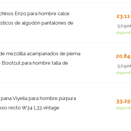
chinos Enzo para hombre calce
23,1
ásticos de algodón pantalones de
57,90
disponi
de mezclilla acampanados de pierna
20,8
 Bootcut para hombre talla de
57,90
disponi
 pana Viyella para hombre púrpura
33,2
eso recto W34 L33 vintage
disponi