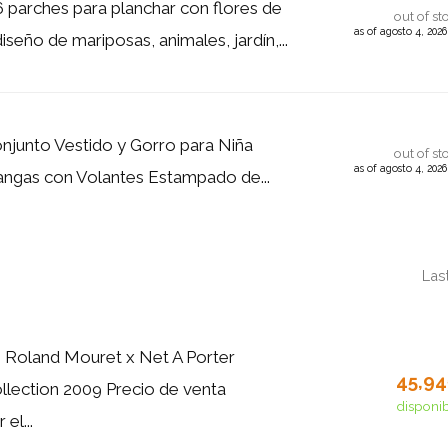
arches para planchar con flores de
out of st
as of agosto 4, 202
iseño de mariposas, animales, jardín,...
junto Vestido y Gorro para Niña
out of st
as of agosto 4, 202
ngas con Volantes Estampado de...
Las
o Roland Mouret x Net A Porter
45,9
lection 2009 Precio de venta
disponi
el...