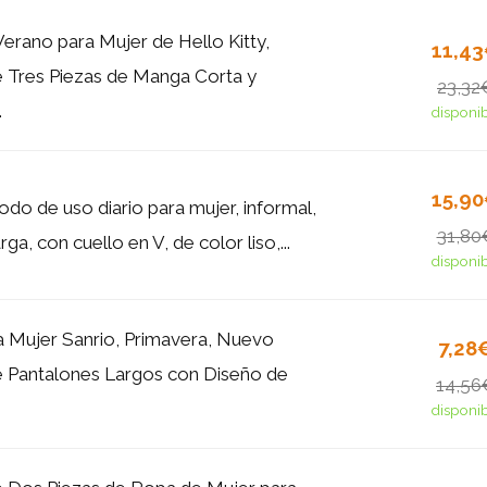
Verano para Mujer de Hello Kitty,
11,4
 Tres Piezas de Manga Corta y
23,32
.
disponi
15,9
do de uso diario para mujer, informal,
31,80
ga, con cuello en V, de color liso,...
disponi
a Mujer Sanrio, Primavera, Nuevo
7,28
 Pantalones Largos con Diseño de
14,56
disponi