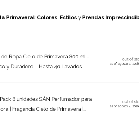
a Primaveral
:
Colores
,
Estilos
y
Prendas Imprescindib
de Ropa Cielo de Primavera 800 ml –
out of st
as of agosto 4, 202
co y Duradero – Hasta 40 Lavados
 Pack 8 unidades SÁN Perfumador para
out of st
as of agosto 4, 202
a | Fragancia Cielo de Primavera |...