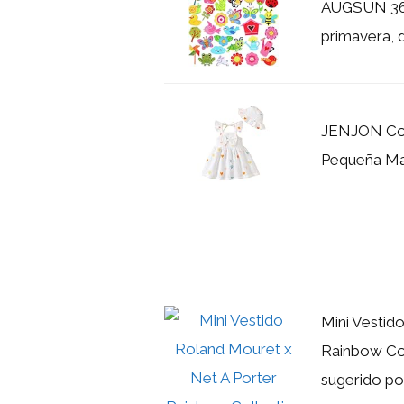
AUGSUN 36 p
primavera, d
JENJON Con
Pequeña Ma
Mini Vestid
Rainbow Col
sugerido por 