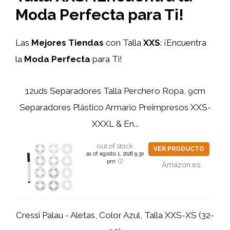
Moda Perfecta para Ti!
Las
Mejores Tiendas
con Talla
XXS
: ¡Encuentra
la
Moda Perfecta
para Ti!
12uds Separadores Talla Perchero Ropa, 9cm
Separadores Plástico Armario Preimpresos XXS-
XXXL & En...
out of stock
VER PRODUCTO
as of agosto 1, 2026 9:30
pm
Amazon.es
Cressi Palau - Aletas, Color Azul, Talla XXS-XS (32-