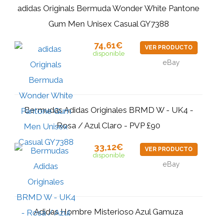
adidas Originals Bermuda Wonder White Pantone
Gum Men Unisex Casual GY7388
74,61€
VER PRODUCTO
disponible
eBay
Bermudas Adidas Originales BRMD W - UK4 -
Rosa / Azul Claro - PVP £90
33,12€
VER PRODUCTO
disponible
eBay
Adidas Hombre Misterioso Azul Gamuza