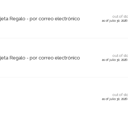
out of st
jeta Regalo - por correo electrónico
as of julio 30, 202
out of st
jeta Regalo - por correo electrónico
as of julio 30, 202
out of st
as of julio 30, 202