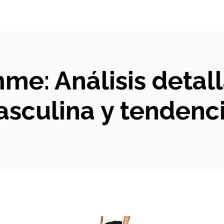
me: Análisis detal
sculina y tendenc