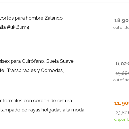
 cortos para hombre Zalando
18,9
talla #ukl6um4
out of st
nisex para Quirófano, Suela Suave
6,02
nte, Transpirables y Cómodas,
13,68
out of st
informales con cordón de cintura
11,9
estampado de rayas holgadas a la moda
23,80
disponi