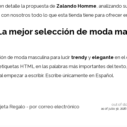
en detalle la propuesta de
Zalando Homme
, analizando s
re con nosotros todo lo que esta tienda tiene para ofrecer
 mejor selección de moda mas
ión de moda masculina para lucir
trendy
y
elegante
en el 
etiquetas HTML
en las palabras más importantes del texto
 al empezar a escribir. Escribe únicamente en Español.
out of st
jeta Regalo - por correo electrónico
as of julio 30, 202