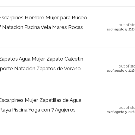
carpines Hombre Mujer para Buceo
out of st
f Natación Piscina Vela Mares Rocas
as of agosto 5, 202
patos Agua Mujer Zapato Calcetin
out of st
orte Natación Zapatos de Verano
as of agosto 5, 202
carpines Mujer Zapatillas de Agua
out of st
Playa Piscina Yoga con 7 Agujeros
as of agosto 5, 202