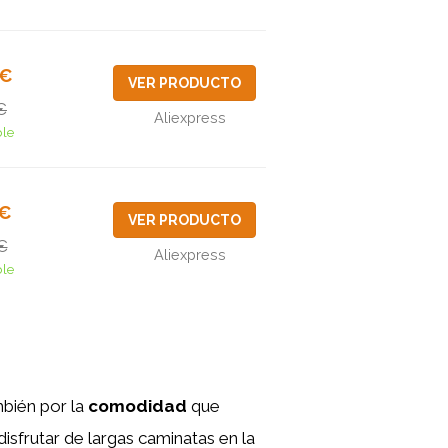
2€
VER PRODUCTO
€
Aliexpress
ble
9€
VER PRODUCTO
€
Aliexpress
ble
mbién por la
comodidad
que
disfrutar de largas caminatas en la