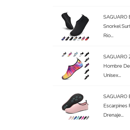
SAGUARO Es
Snorkel Sur
Río...
SAGUARO Za
Hombre Dep
Unisex...
SAGUARO Es
Escarpines 
Drenaje...