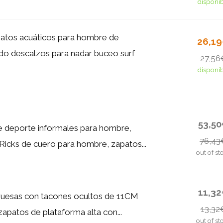
disponi
atos acuáticos para hombre de
26,1
do descalzos para nadar buceo surf
27,56
disponi
53,5
de deporte informales para hombre,
76,43
Ricks de cuero para hombre, zapatos...
out of st
11,3
gruesas con tacones ocultos de 11CM
13,32
zapatos de plataforma alta con...
out of st