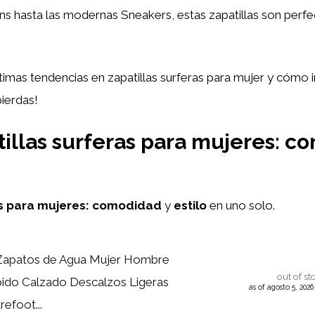
ans hasta las modernas Sneakers, estas zapatillas son perfe
timas tendencias en zapatillas surferas para mujer y cómo in
pierdas!
illas surferas para mujeres: co
s para mujeres:
comodidad
y
estilo
en uno solo.
apatos de Agua Mujer Hombre
out of st
ido Calzado Descalzos Ligeras
as of agosto 5, 202
refoot...