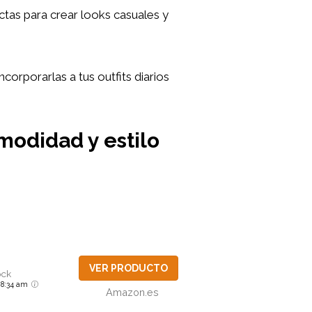
ctas para crear looks casuales y
corporarlas a tus outfits diarios
modidad y estilo
VER PRODUCTO
ock
6 8:34 am
Amazon.es