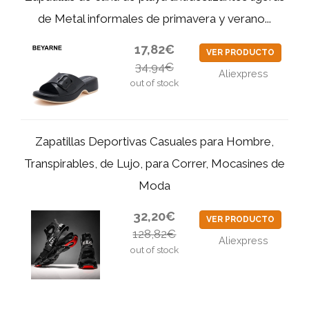
de Metal informales de primavera y verano...
17,82€
VER PRODUCTO
34,94€
Aliexpress
out of stock
Zapatillas Deportivas Casuales para Hombre,
Transpirables, de Lujo, para Correr, Mocasines de
Moda
32,20€
VER PRODUCTO
128,82€
Aliexpress
out of stock