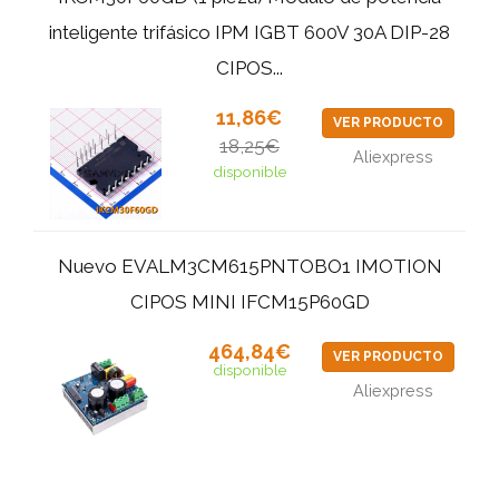
inteligente trifásico IPM IGBT 600V 30A DIP-28
CIPOS...
11,86€
VER PRODUCTO
18,25€
Aliexpress
disponible
Nuevo EVALM3CM615PNTOBO1 IMOTION
CIPOS MINI IFCM15P60GD
464,84€
VER PRODUCTO
disponible
Aliexpress