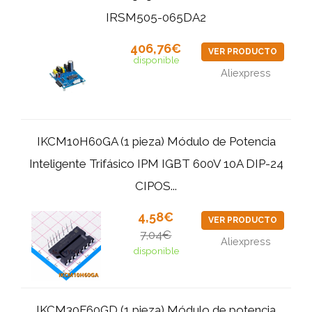
IRSM505-065DA2
406,76€
VER PRODUCTO
disponible
Aliexpress
IKCM10H60GA (1 pieza) Módulo de Potencia
Inteligente Trifásico IPM IGBT 600V 10A DIP-24
CIPOS...
4,58€
VER PRODUCTO
7,04€
Aliexpress
disponible
IKCM30F60GD (1 pieza) Módulo de potencia