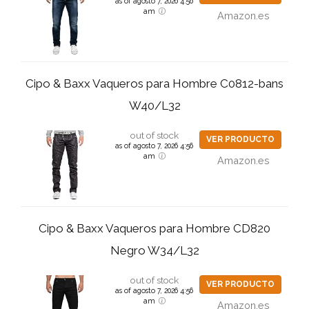
as of agosto 7, 2026 4:56
am
Amazon.es
Cipo & Baxx Vaqueros para Hombre C0812-bans
W40/L32
out of stock
VER PRODUCTO
as of agosto 7, 2026 4:56
am
Amazon.es
Cipo & Baxx Vaqueros para Hombre CD820
Negro W34/L32
out of stock
VER PRODUCTO
as of agosto 7, 2026 4:56
am
Amazon.es