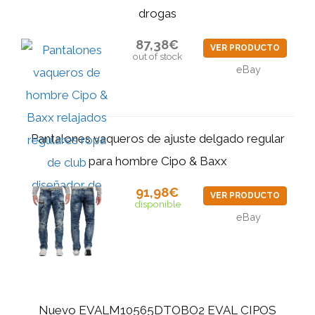
drogas
87,38€
VER PRODUCTO
out of stock
eBay
Pantalones vaqueros de ajuste delgado regular
para hombre Cipo & Baxx
91,98€
VER PRODUCTO
disponible
eBay
Nuevo EVALM10565DTOBO2 EVAL CIPOS