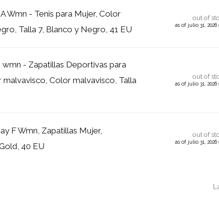
e A Wmn - Tenis para Mujer, Color
out of st
as of julio 31, 202
gro, Talla 7, Blanco y Negro, 41 EU
x wmn - Zapatillas Deportivas para
out of st
r malvavisco, Color malvavisco, Talla
as of julio 31, 202
ay F Wmn, Zapatillas Mujer,
out of st
as of julio 31, 202
Gold, 40 EU
L