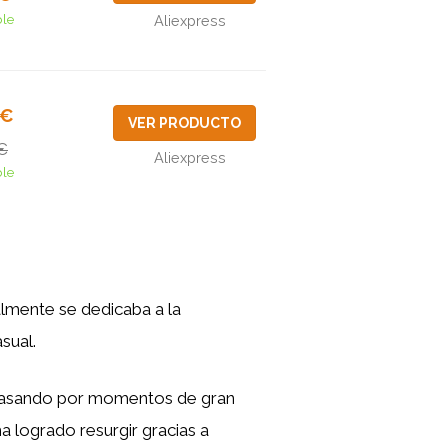
ble
Aliexpress
4€
VER PRODUCTO
€
Aliexpress
ble
ialmente se dedicaba a la
sual.
, pasando por momentos de gran
 logrado resurgir gracias a