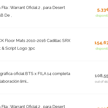
 Fila : Warrant Oficial 2 , para Desert
5,33
B De ,
disponi
 Floor Mats 2010-2016 Cadillac SRX
154,6
st & Script Logo 3pc
disponi
gráfica oficial BTS x FILA 14 completa
108,5
aboración limi...
out of st
 Fila : Warrant Oficial 2 , para Desert