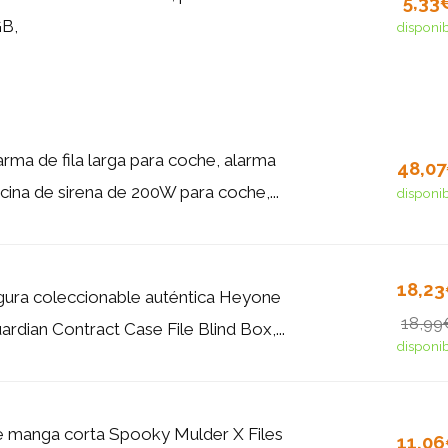
5,33
GB,
disponi
rma de fila larga para coche, alarma
48,0
ocina de sirena de 200W para coche,...
disponi
18,2
igura coleccionable auténtica Heyone
18,99
rdian Contract Case File Blind Box,...
disponi
 manga corta Spooky Mulder X Files
11,0