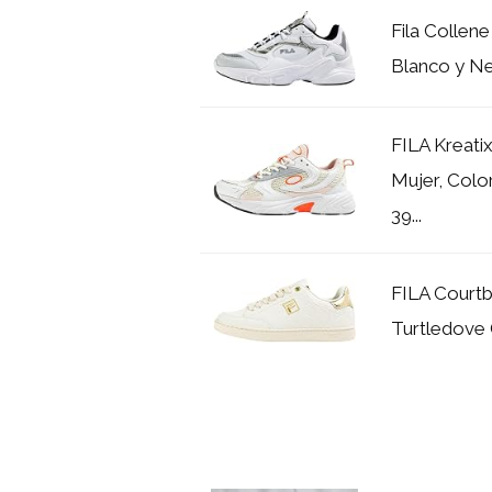
Fila Collen
Blanco y Ne
FILA Kreati
Mujer, Colo
39...
FILA Courtb
Turtledove 