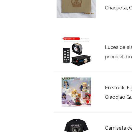
Chaqueta, 
Luces de ala
principal, b
En stock: F
Qiaoqiao Gua
Camiseta de