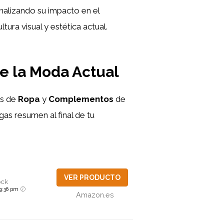
nalizando su impacto en el
tura visual y estética actual.
ne la Moda Actual
is de
Ropa
y
Complementos
de
gas resumen al final de tu
VER PRODUCTO
ock
6 9:36 pm
Amazon.es