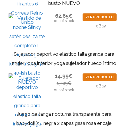
busto NUEVO
62,65€
VER PRODUCTO
out of stock
eBay
Sujetador deportivo elástico talla grande para
mujer ropa interior yoga sujetador hueco íntimo
14,99€
VER PRODUCTO
17,03€
eBay
out of stock
Juego de tanga nocturna transparente para
babydoll XL negra 2 capas gasa rosa encaje