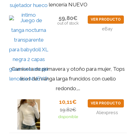
lencería NUEVO
59,80€
VER PRODUCTO
out of stock
eBay
Camiseta de primavera y otoño para mujer, Tops
lisos de manga larga fruncidos con cuello
redondo,...
10,11€
VER PRODUCTO
19,82€
Aliexpress
disponible