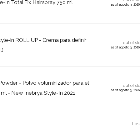
e-In Total Fix Hairspray 750 ml
as of agosto 3, 202
le-in ROLL UP - Crema para definir
out of st
as of agosto 3, 202
l)
Powder - Polvo voluminizador para el
out of st
as of agosto 3, 202
0 ml - New Inebrya Style-In 2021
Las