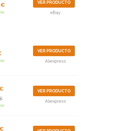
VER PRODUCTO
1€
ble
eBay
VER PRODUCTO
€
ble
Aliexpress
3€
VER PRODUCTO
€
Aliexpress
ble
0€