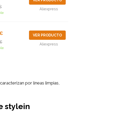
VER PRODUCTO
€
Aliexpress
ble
5€
VER PRODUCTO
€
Aliexpress
ble
racterizan por líneas limpias,
e stylein